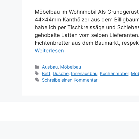
Möbelbau im Wohnmobil Als Grundgerüst f
44x44mm Kanthölzer aus dem Billigbauma
habe ich per Tischkreissäge und Schiebesc
gehobelte Latten vom selben Lieferante
Fichtenbretter aus dem Baumarkt, respekt
Weiterlesen
Kategorien
Ausbau
,
Möbelbau
Schlagwörter
Bett
,
Dusche
,
Innenausbau
,
Küchenmöbel
,
Möb
Schreibe einen Kommentar